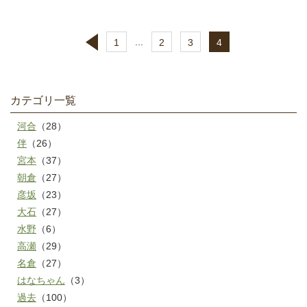
...
1
2
3
4
カテゴリ一覧
河合
（28）
伴
（26）
宮本
（37）
朝倉
（27）
彦坂
（23）
大石
（27）
水野
（6）
高瀬
（29）
名倉
（27）
はなちゃん
（3）
過去
（100）