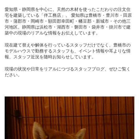
愛知県・静岡県を中心に、天然の木材を使ったこだわりの注文住
宅を建築している「伴工務店」。 愛知県は豊橋市・豊川市・田原
市・蒲郡市・岡崎市・額田郡幸田町・幡豆郡・新城市・その他三
河地区。静岡県は浜松市・湖西市・磐田市・袋井市・掛川市で建
築中の現場のリアルな情報をお伝えしています。
現在建て替えや解体を行っているスタッフだけでなく、豊橋市の
モデルハウスで勤務するスタッフも、イベント情報や耳よりな情
報、スタッフ近況を随時お知らせしています。
現場の状況や日常をリアルにつづるスタッフブログ、ぜひご覧く
ださい。