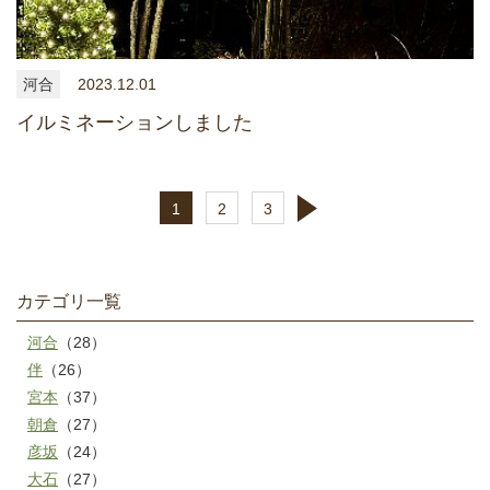
河合
2023.12.01
イルミネーションしました
1
2
3
カテゴリ一覧
河合
（28）
伴
（26）
宮本
（37）
朝倉
（27）
彦坂
（24）
大石
（27）