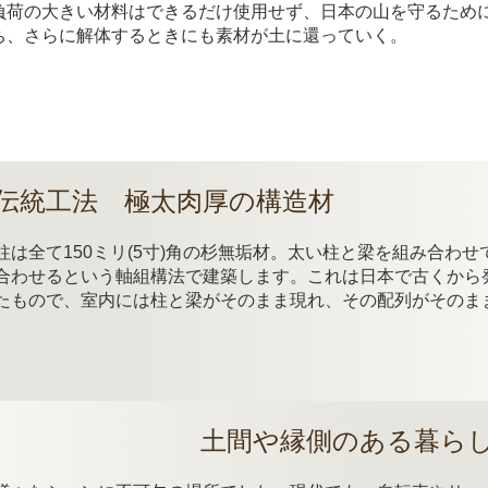
負荷の大きい材料はできるだけ使用せず、日本の山を守るため
ち、さらに解体するときにも素材が土に還っていく。
伝統工法 極太肉厚の構造材
柱は全て150ミリ(5寸)角の杉無垢材。太い柱と梁を組み合わ
合わせるという軸組構法で建築します。これは日本で古くから
たもので、室内には柱と梁がそのまま現れ、その配列がそのま
土間や縁側のある暮ら