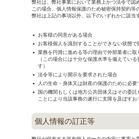
弊社は、弊社事業において業務上かつ法令で認
この場合、個人情報保護のため秘密保持契約等
弊社は上記の事項以外、以下のいずれかに該当
お客様の同意がある場合
お客様個人を識別することができない状態で
業務を円滑に進める等の理由で外部業者に取
（この場合には十分な保護水準を備えている
す）
法令等により開示を要求された場合
人の生命・身体又は財産の保護のために必要
国の機関もしくは地方公共団体又はその委託
ことにより当該事務の遂行に支障を及ぼすお
個人情報の訂正等
弊社が保有する保有個人データの内容に事実と