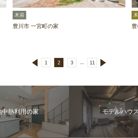
木浴
豊川市 一宮町の家
豊
...
1
2
3
11
地中熱利用の家
モデルハウ