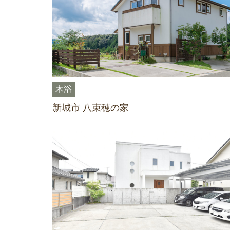
木浴
新城市 八束穂の家