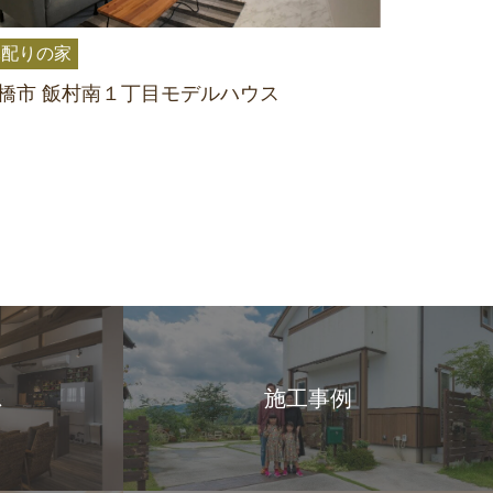
木配りの家
橋市 飯村南１丁目モデルハウス
ス
施工事例