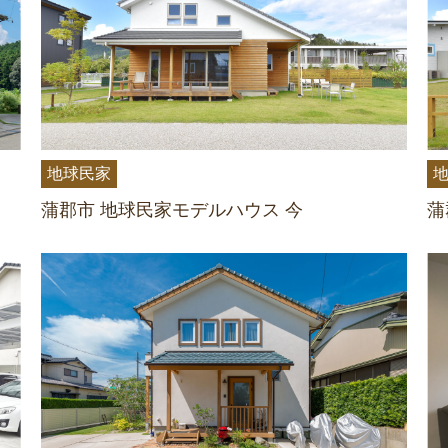
地球民家
蒲郡市 地球民家モデルハウス 今
蒲