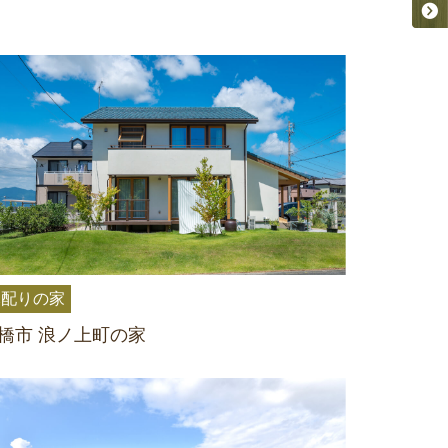
木配りの家
橋市 浪ノ上町の家