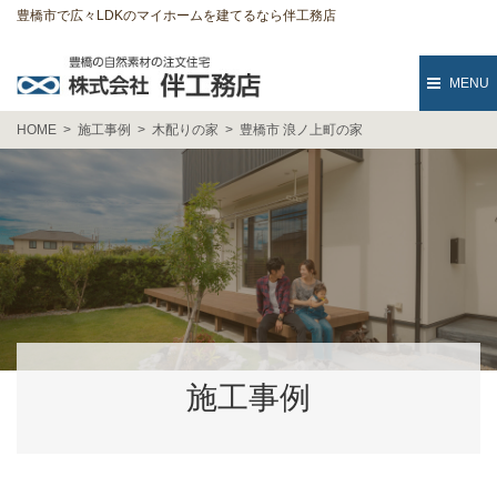
豊橋市で広々LDKのマイホームを建てるなら伴工務店
MENU
HOME
施工事例
木配りの家
豊橋市 浪ノ上町の家
施工事例