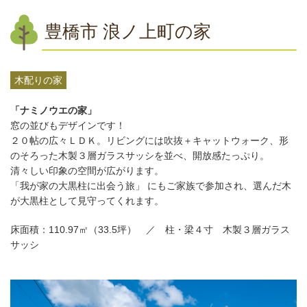
豊橋市 浪ノ上町の家
木配りの家
「ナミノウエの家」
窓の並びもデザインです！
２０帖の広々ＬＤＫ。リビングには吹抜＋キャットウォーク、形
のそろった木製３層ガラスサッシを並べ、開放感たっぷり。
清々しい印象の空間が広がります。
「我が家の大黒柱に出会う旅」 にもご家族で参加され、選んだ木
が大黒柱として見守ってくれます。
床面積：110.97㎡（33.5坪） ／ 柱・梁４寸 木製３層ガラス
サッシ