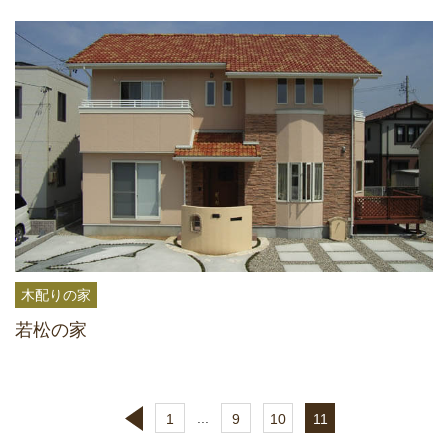
木配りの家
若松の家
...
1
9
10
11