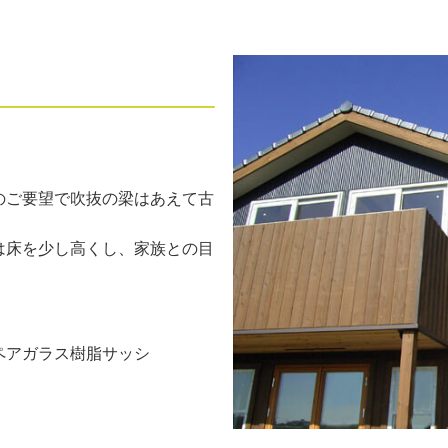
のご要望で吹抜の梁はあえて古
は床を少し高くし、家族との目
、ペアガラス樹脂サッシ