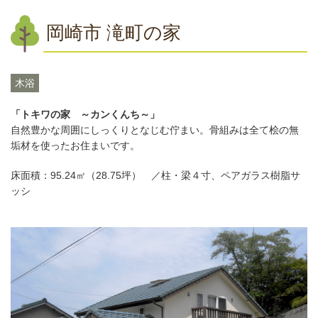
岡崎市 滝町の家
木浴
「トキワの家 ～カンくんち～」
自然豊かな周囲にしっくりとなじむ佇まい。骨組みは全て桧の無
垢材を使ったお住まいです。
床面積：95.24㎡（28.75坪） ／柱・梁４寸、ペアガラス樹脂サ
ッシ