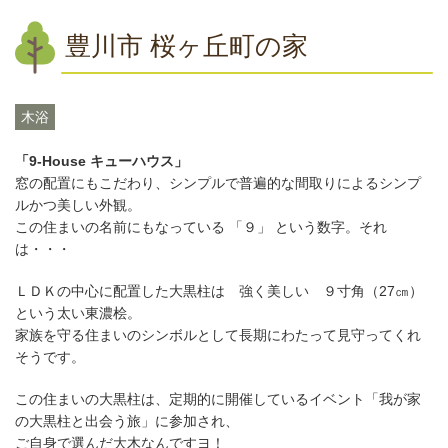
豊川市 桜ヶ丘町の家
木浴
「9-House キューハウス」
窓の配置にもこだわり、シンプルで普遍的な間取りによるシンプ
ルかつ美しい外観。
この住まいの名前にもなっている 「９」 という数字。それ
は・・・
ＬＤＫの中心に配置した大黒柱は 強く美しい ９寸角（27㎝）
という太い東濃桧。
家族を守る住まいのシンボルとして長期にわたって見守ってくれ
そうです。
この住まいの大黒柱は、定期的に開催しているイベント「我が家
の大黒柱と出会う旅」に参加され、
ご自身で選んだ大木なんですヨ！