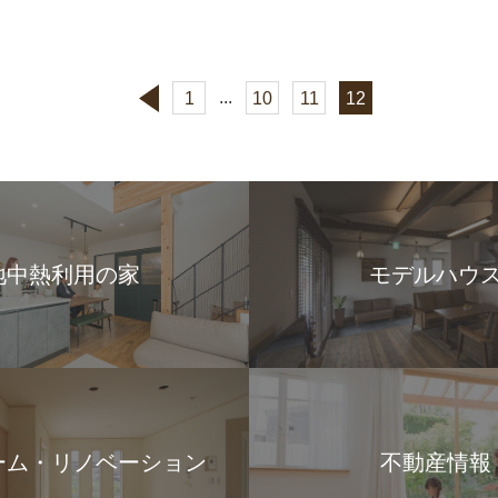
...
1
10
11
12
地中熱利用の家
モデルハウ
ーム・リノベーション
不動産情報