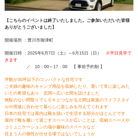
【こちらのイベントは終了いたしました。ご参加いただいた皆様
ありがとうございました】
開催場所 ：豊川市御津町
開催日時 ：2025年6月7日（土）～6月15日（日）
※平日見学で
きます
／ 10：00～17：00 【 事前予約制 】
坪数が30坪以下のコンパクトな住宅です
ご夫婦の趣味のキャンプ用品を収納したり、置いて常に楽しみた
いとの希望もあり、玄関へ広い土間を設けました
無駄のない間取りでＬＤＫとつながる土間は家族のライフスタイ
ルや用途に合わせて暮らしに楽しみを与えてくれます
日本の住宅では屋内は靴を脱いで生活する部分がほとんどです
屋内で靴を履いて過ごすスペースが広いことは、収納スペースや
コミュニケーションの場や趣味のスペースなど
住まう人の個性が出せる場ではないでしょうか