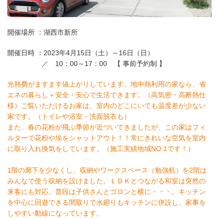
開催場所 ：湖西市新所
開催日時 ：2023年4月15日（土）～16日（日）
／ 10：00～17：00 【 事前予約制 】
光熱費がますます値上がりしています。地中熱利用の家なら、省
エネの暮らし＋安全・安心で生活できます。（高気密・高断熱仕
様）ご覧いただけるお家は、室内のどこにいても温度差が少ない
家です。（トイレや浴室・洗面脱衣も）
また、春の花粉が飛ぶ季節が近づいてきましたが、この家はフィ
ルターで花粉や埃をシャットアウト！！常にきれいな空気を室内
に取り入れ換気をしています。（施工実績地域NO.1です！）
1階の廊下を少なくし、収納やワークスペース（勉強机）を2階は
みんなで使う収納を設けました。ＬＤＫとつながる和室は突然の
来客にも対応。普段は子供さんとゴロンと横に・・・。キッチン
を中心に回遊できる間取りで水廻りもキッチンに併設し、家事を
しやすい動線になっています。