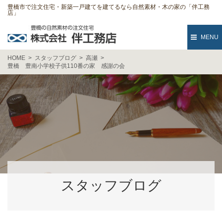
豊橋市で注文住宅・新築一戸建てを建てるなら自然素材・木の家の「伴工務
店」
MENU
HOME
スタッフブログ
高瀬
豊橋 豊南小学校子供110番の家 感謝の会
スタッフブログ