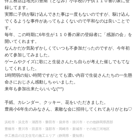
伴工務店は地元の豊南（となみ）小学校の子供１１０番の家に登
録してます。
実際に子供が駆け込んできた事は一度もないのですが、駆け込ん
でくるような事件があってもよくないので平和なのは良いことで
す。
毎年、この時期に6年生が１１０番の家の登録者に「感謝の会」を
開いてくれます。
なんかだか気恥ずかしくていつも不参加だったのですが、今年初
めて参加してみました。
ゲームやクイズに歌にと生徒さんたち自らが考えた催しでもてな
してくれました。
1時間弱の短い時間ですがとても濃い内容で生徒さんたちの一生懸
命さにおじさん感動しちゃいました。
来年も参加出来たらいいな(
^^
)
手紙、カレンダー、クッキー、花をいただきました。
豊南小6年生のみなさん、素敵な会に招待してくれてありがとね♡
浜松市・浜北市・湖西市・磐田市・袋井市・掛川市・その他静岡県西部
豊橋市・豊川市・田原市・蒲郡市・岡崎市・新城市・その他三河地区
伴工務店の注文住宅の施工エリア（静岡県・愛知県）