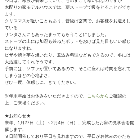
今日は、寒波が襲来していて、ものすごく寒い日なのですが
木配りの家モデルハウスでは、薪ストーブで暖をとることができ
ます。
クリスマスが近いこともあり、普段は玄関で、お客様をお迎えし
ている
サンタさんにもあったまってもらうことにしました。
ストーブの上には加湿も兼ねたポットをおけば見た目もいい感じ
になりますね。
ピザや焼き芋を焼いたり、煮込み料理などもできるので、冬には
大活躍してくれそうです。
手前には、ソファが置いてあるので、そこに座れば時間を忘れて
しまうほどの心地よさ。
ぜひ一度、体感しに、きてください。
※年末年始はお休みをいただきますので、
こちらから
ご確認の
上、ご来場ください。
★お知らせ★
来年、1月27日（土）～2月4日（日）、完成したお家の見学会を開
催します。
９日間開催しており平日も見れますので、平日がお休みのかたも