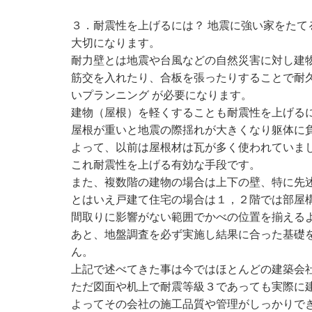
３．耐震性を上げるには？ 地震に強い家をた
大切になります。
耐力壁とは地震や台風などの自然災害に対し建
筋交を入れたり、合板を張ったりすることで耐
いプランニング が必要になります。
建物（屋根）を軽くすることも耐震性を上げる
屋根が重いと地震の際揺れが大きくなり躯体に
よって、以前は屋根材は瓦が多く使われていま
これ耐震性を上げる有効な手段です。
また、複数階の建物の場合は上下の壁、特に先
とはいえ戸建て住宅の場合は１，２階では部屋
間取りに影響がない範囲でかべの位置を揃える
あと、地盤調査を必ず実施し結果に合った基礎
ん。
上記で述べてきた事は今ではほとんどの建築会社
ただ図面や机上で耐震等級３であっても実際に
よってその会社の施工品質や管理がしっかりで