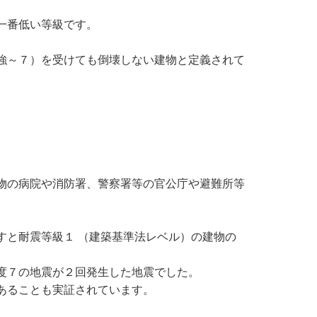
。
一番低い等級です。
強～７）を受けても倒壊しない建物と定義されて
物の病院や消防署、警察署等の官公庁や避難所等
すと耐震等級１ （建築基準法レベル）の建物の
度７の地震が２回発生した地震でした。
あることも実証されています。