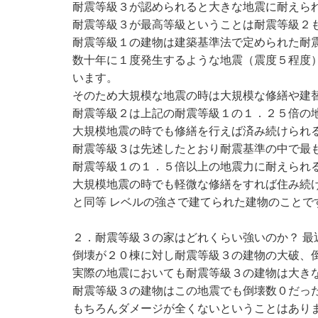
耐震等級３が認められると大きな地震に耐えら
耐震等級３が最高等級ということは耐震等級２
耐震等級１の建物は建築基準法で定められた耐
数十年に１度発生するような地震（震度５程度
います。
そのため大規模な地震の時は大規模な修繕や建
耐震等級２は上記の耐震等級１の１．２５倍の
大規模地震の時でも修繕を行えば済み続けられ
耐震等級３は先述したとおり耐震基準の中で最
耐震等級１の１．５倍以上の地震力に耐えられ
大規模地震の時でも軽微な修繕をすれば住み続
と同等 レベルの強さで建てられた建物のことで
２．耐震等級３の家はどれくらい強いのか？ 最
倒壊が２０棟に対し耐震等級３の建物の大破、倒
実際の地震においても耐震等級３の建物は大き
耐震等級３の建物はこの地震でも倒壊数０だっ
もちろんダメージが全くないということはあり