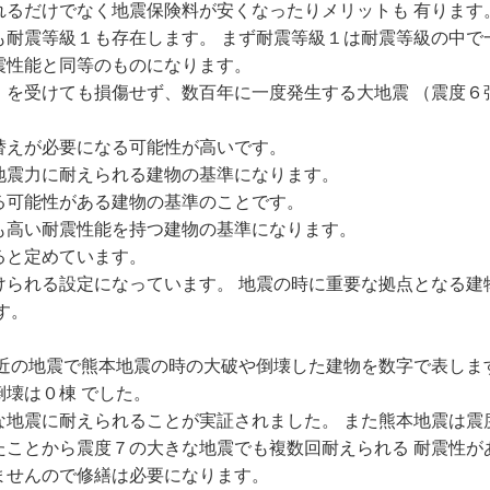
れるだけでなく地震保険料が安くなったりメリットも 有ります
も耐震等級１も存在します。 まず耐震等級１は耐震等級の中で
震性能と同等のものになります。
）を受けても損傷せず、数百年に一度発生する大地震 （震度６
替えが必要になる可能性が高いです。
地震力に耐えられる建物の基準になります。
る可能性がある建物の基準のことです。
も高い耐震性能を持つ建物の基準になります。
ると定めています。
けられる設定になっています。 地震の時に重要な拠点となる建
す。
近の地震で熊本地震の時の大破や倒壊した建物を数字で表しま
壊は０棟 でした。
な地震に耐えられることが実証されました。 また熊本地震は震
たことから震度７の大きな地震でも複数回耐えられる 耐震性が
ませんので修繕は必要になります。