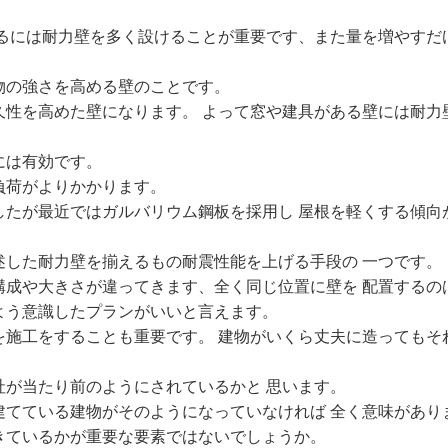
てるには耐力壁を多く設けることが重要です、また量を増やすだ
物の強さを高める壁のことです。
久性を高めた壁になります。 よって窓や建具がある壁には耐力
には有効です。
負荷がよりかかります。
したが最近ではガルバリウム鋼板を採用し 屋根を軽くする傾向
述した耐力壁を揃えるもの耐震性能を上げる手段の 一つです。
構成や大きさが違ってきます、全く同じ位置に壁を 配置するの
よう意識したプランがいいと言えます。
を施工をすることも重要です。 建物がいくら丈夫に造ってもそ
が当たり前のようにされているかと 思います。
建てている建物がそのようになっていなければ 全く意味があり
きているかが重要な要素ではないでしょうか。