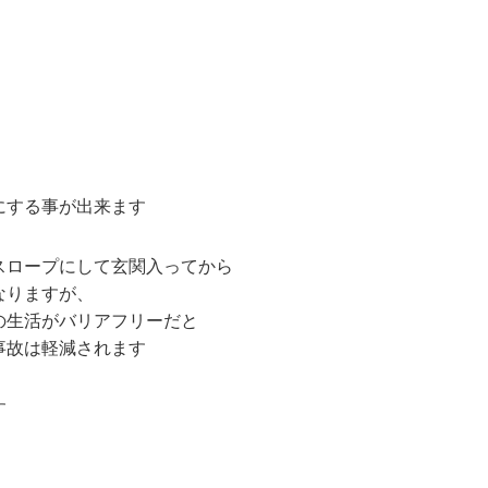
にする事が出来ます
スロープにして玄関入ってから
なりますが、
の生活がバリアフリーだと
事故は軽減されます
す