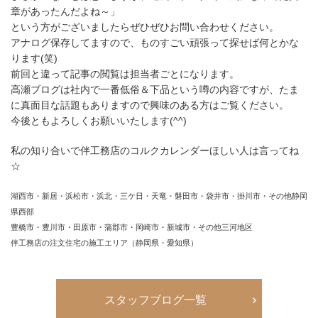
章があったんだよね～」
という方がございましたらぜひぜひお問い合わせください。
アナログ保存してますので、ものすごい頑張って探せば何とかな
ります(笑)
前回と違って記事の閲覧は担当者ごとになります。
高瀬ブログは社内で一番低俗＆下品という噂の内容ですが、たま
に真面目な話題もありますので興味のある方はご覧ください。
今後ともよろしくお願いいたします(^^)
私の知り合いで伴工務店のコルクカレンダーほしい人は言ってね
☆
湖西市・新居・浜松市・浜北・三ケ日・天竜・磐田市・袋井市・掛川市・その他静岡
県西部
豊橋市・豊川市・田原市・蒲郡市・岡崎市・新城市・その他三河地区
伴工務店の注文住宅の施工エリア（静岡県・愛知県）
スタッフブログ一覧