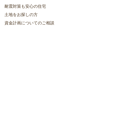
耐震対策も安心の住宅
土地をお探しの方
資金計画についてのご相談
保証・アフターサポート
不動産情報
イベント・見学会情報
お知らせ
お客様の声
スタッフブログ
イベント・見学会予約
資料請求・お問い合わせ
リクルート
会社概要・アクセス
スタッフ紹介
プライバシーポリシー