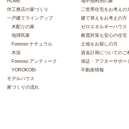
HOME
地中熱利用の家
伴工務店の家づくり
二世帯住宅をお考えの
一戸建てラインアップ
建て替えをお考えの方
木配りの家
ゼロエネルギーハウス
地球民家
耐震対策も安心の住宅
Foresso ナチュラル
土地をお探しの方
木浴
資金計画についてのご
Foresso アンティーク
保証・アフターサポー
YOROKOBi
不動産情報
モデルハウス
家づくりの流れ
リフォーム・リノベーション
HOZONE
施工事例