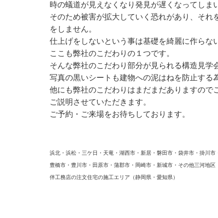
時の蟻道が見えなくなり発見が遅くなってしま
そのため被害が拡大していく恐れがあり、それ
をしません。
仕上げをしないという事は基礎を綺麗に作らな
ここも弊社のこだわりの１つです。
そんな弊社のこだわり部分が見られる構造見学
写真の黒いシートも建物への泥はねを防止する
他にも弊社のこだわりはまだまだありますので
ご説明させていただきます。
ご予約・ご来場をお待ちしております。
浜北・浜松・三ケ日・天竜・湖西市・新居・磐田市・袋井市・掛川市
豊橋市・豊川市・田原市・蒲郡市・岡崎市・新城市・その他三河地
伴工務店の注文住宅の施工エリア（静岡県・愛知県）