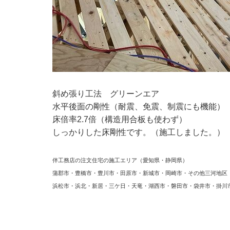
斜め張り工法 グリーンエア
水平後面の剛性（耐震、免震、制震にも機能）
床倍率2.7倍（構造用合板も使わず）
しっかりした床剛性です。（施工しました。）
伴工務店の注文住宅の施工エリア（愛知県・静岡県）
蒲郡市・豊橋市・豊川市・田原市・新城市・岡崎市・その他三河地区
浜松市・浜北・新居・三ケ日・天竜・湖西市・磐田市・袋井市・掛川