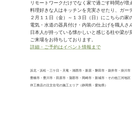
リモートワークだけでなく家で過ごす時間が増
料理好きな人はキッチンを充実させたり、ガー
２月１１日（金）～１３日（日）にこちらの家
電気・水道の器具付け・内装の仕上げを職人さ
日本人が持っている懐かしいと感じる柱や梁が
ご来場をお待ちしております。
詳細・ご予約はイベント情報まで
浜北・浜松・三ケ日・天竜・湖西市・新居・磐田市・袋井市・掛川市
豊橋市・豊川市・田原市・蒲郡市・岡崎市・新城市・その他三河地
伴工務店の注文住宅の施工エリア（静岡県・愛知県）