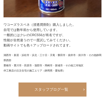
ワコーズラスペネ（浸透潤滑剤）購入しました。
自宅では数年前から使用しています。
一般的にはクレのCRC556が有名ですが、
性能が全然違うので一度試してみてください。
動画サイトでも色々アップロードされてます。
湖西市・新居・浜松市・浜北・三ケ日・天竜・磐田市・袋井市・掛川市・その他静岡
県西部
豊橋市・豊川市・田原市・蒲郡市・岡崎市・新城市・その他三河地区
伴工務店の注文住宅の施工エリア（静岡県・愛知県）
スタッフブログ一覧