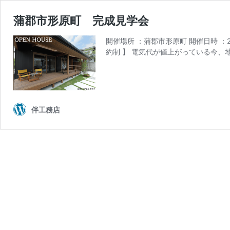
蒲郡市形原町 完成見学会
開催場所 ：蒲郡市形原町 開催日時 
約制 】 電気代が値上がっている今、
伴工務店